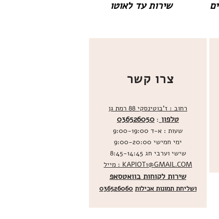
שירות עד לאוטו
צרו קשר
רחוב : ז'בוטינסקי 88 רמת גן
טלפון
036526050
:
שעות : א-ד 9:00-19:00
ימי חמישי 9:00-20:00
שישי וערבי חג 8:45-14:45
מייל : KAPIOT1@GMAIL.COM
שירות לקוחות בוואטסאפ
ו
שליחת תמונות אכילות
036526060