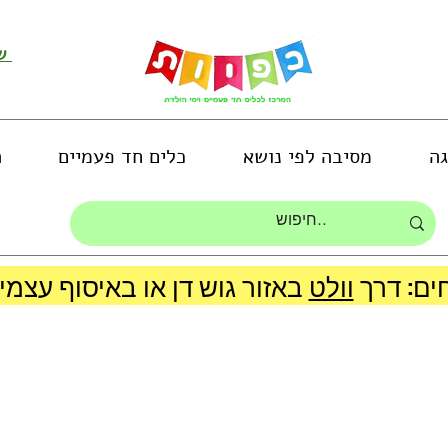
שירות לקוחות ושליחת תמונות
גה
מסיבה לפי נושא
כלים חד פעמיים
ה
ים: דרך
וולט