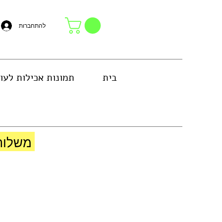
להתחברות
בית
תמונות אכילות לעו
באזור גוש דן או באיסוף עצמי בחנות
משלוח