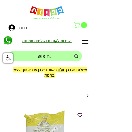
להתחברות
שירות לקוחות ושליחת תמונות
משלוחים: דרך
וולט
באזור גוש דן או באיסוף עצמי
בחנות