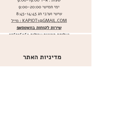
שעות : א-ד 9:00-19:00
ימי חמישי 9:00-20:00
שישי וערבי חג 8:45-14:45
מייל : KAPIOT1@GMAIL.COM
שירות לקוחות בוואטסאפ
ו
שליחת תמונות אכילות
036526060
מדיניות האתר
ביטול עסקה
משלוחים
הצהרת נגישות
תקנון
אודות
מועדון הלקוחות