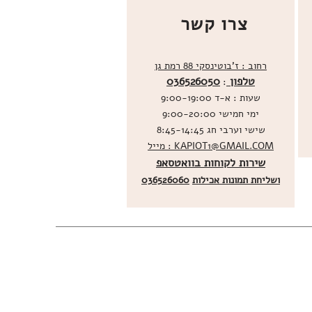
צרו קשר
רחוב : ז'בוטינסקי 88 רמת גן
טלפון
036526050
:
שעות : א-ד 9:00-19:00
ימי חמישי 9:00-20:00
שישי וערבי חג 8:45-14:45
מייל : KAPIOT1@GMAIL.COM
שירות לקוחות בוואטסאפ
ו
שליחת תמונות אכילות
036526060