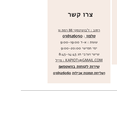
צרו קשר
רחוב : ז'בוטינסקי 88 רמת גן
טלפון
036526050
:
שעות : א-ד 9:00-19:00
ימי חמישי 9:00-20:00
שישי וערבי חג 8:45-14:45
מייל : KAPIOT1@GMAIL.COM
שירות לקוחות בוואטסאפ
ו
שליחת תמונות אכילות
036526060