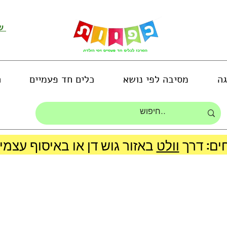
שירות לקוחות ושליחת תמונות
גה
מסיבה לפי נושא
כלים חד פעמיים
ה
ים: דרך
וולט