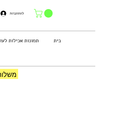
להתחברות
בית
תמונות אכילות לעו
באזור גוש דן או באיסוף עצמי בחנות
משלוח