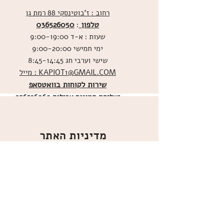
רחוב : ז'בוטינסקי 88 רמת גן
טלפון
036526050
:
שעות : א-ד 9:00-19:00
ימי חמישי 9:00-20:00
שישי וערבי חג 8:45-14:45
מייל : KAPIOT1@GMAIL.COM
שירות לקוחות בוואטסאפ
ו
שליחת תמונות אכילות
036526060
מדיניות האתר
ביטול עסקה
משלוחים
הצהרת נגישות
תקנון
אודות