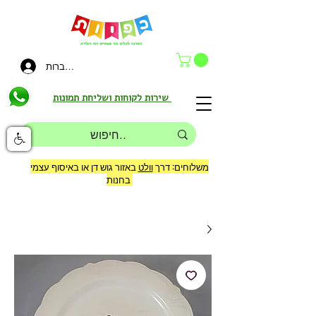
להתחברות
שירות לקוחות ושליחת תמונות
משלוחים: דרך
וולט
באזור גוש דן או באיסוף עצמי
בחנות