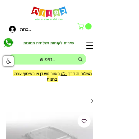
להתחברות
שירות לקוחות ושליחת תמונות
משלוחים: דרך
וולט
באזור גוש דן או באיסוף עצמי
בחנות