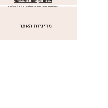
שירות לקוחות בוואטסאפ
ו
שליחת תמונות אכילות
036526060
מדיניות האתר
ביטול עסקה
משלוחים
הצהרת נגישות
תקנון
אודות
מועדון הלקוחות
הרשמו למועדון הלקוחות שלנו
כדי לקבל עידכונים, מוצרים חדשים